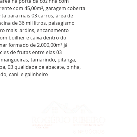
 área na porta da cozinha com
frente com 45,00m², garagem coberta
ta para mais 03 carros, área de
cina de 36 mil litros, paisagismo
ro mais jardins, encanamento
om boilher e caixa dentro do
omar formado de 2.000,00m² já
es de frutas entre elas 03
04 mangueiras, tamarindo, pitanga,
aba, 03 qualidade de abacate, pinha,
o, canil e galinheiro