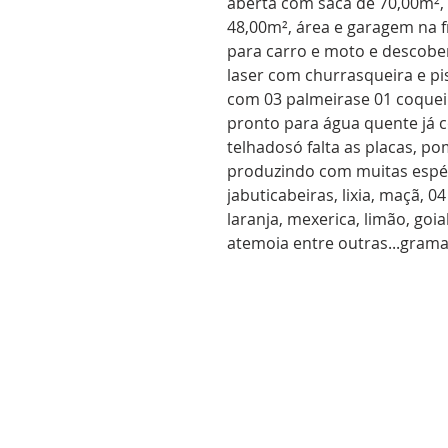
aberta com saca de 70,00m²,
48,00m², área e garagem na 
para carro e moto e descober
laser com churrasqueira e pis
com 03 palmeirase 01 coquei
pronto para água quente já c
telhadosó falta as placas, p
produzindo com muitas espéci
jabuticabeiras, lixia, maçã, 
laranja, mexerica, limão, goi
atemoia entre outras...gramad