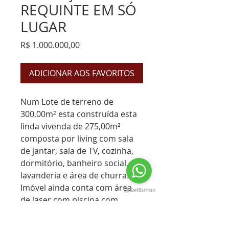
REQUINTE EM SÓ
LUGAR
Preço
R$ 1.000.000,00
ADICIONAR AOS FAVORITOS
Num Lote de terreno de
300,00m² esta construída esta
linda vivenda de 275,00m²
composta por living com sala
de jantar, sala de TV, cozinha,
dormitório, banheiro social,
lavanderia e área de churrasco.
Imóvel ainda conta com área
de laser com piscina com
hidromassagem e cascata, e
churrasqueira com forno e